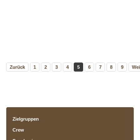
Zurück
1
2
3
4
5
6
7
8
9
Wei
Zielgruppen
Crew