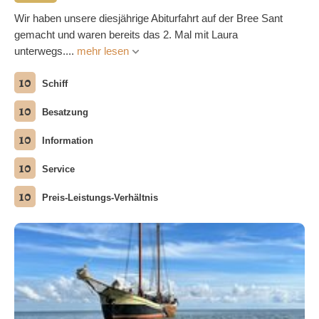
Wir haben unsere diesjährige Abiturfahrt auf der Bree Sant
gemacht und waren bereits das 2. Mal mit Laura
unterwegs....
mehr lesen
10
Schiff
10
Besatzung
10
Information
10
Service
10
Preis-Leistungs-Verhältnis