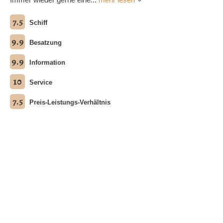
7.5
Schiff
9.9
Besatzung
9.9
Information
10
Service
7.5
Preis-Leistungs-Verhältnis