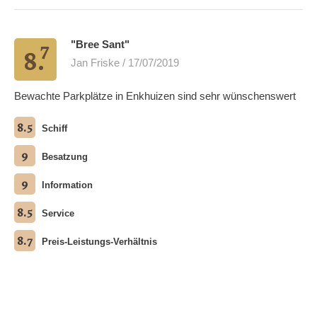
7
"Bree Sant"
8.
Jan Friske / 17/07/2019
Bewachte Parkplätze in Enkhuizen sind sehr wünschenswert
8.5
Schiff
9
Besatzung
9
Information
8.5
Service
8.7
Preis-Leistungs-Verhältnis