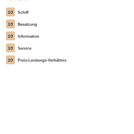
10
Schiff
10
Besatzung
10
Information
10
Service
10
Preis-Leistungs-Verhältnis